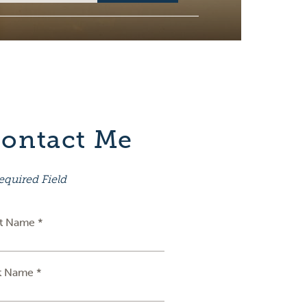
ontact Me
equired Field
st Name *
t Name *