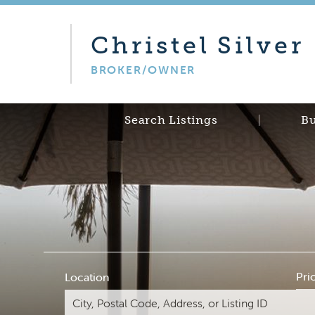
Christel
Silver
BROKER/OWNER
Search Listings
B
Pri
Location