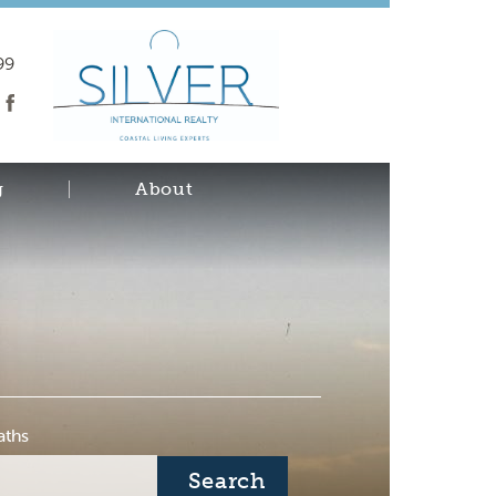
99
g
About
aths
Search