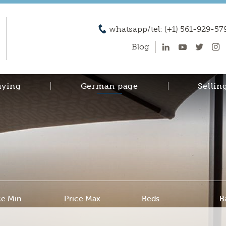
whatsapp/tel: (+1) 561-929-57
Blog
uying
German page
Sellin
ce Min
Price Max
Beds
B