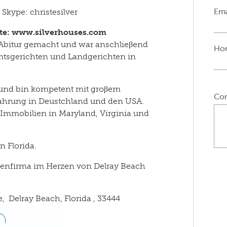
Ema
kype: christesilver
te: www.silverhouses.com
s Abitur gemacht und war anschlieβend
Ho
mtsgerichten und Landgerichten in
und bin kompetent mit groβem
Co
fahrung in Deustchland und den USA.
 Immobilien in Maryland, Virginia und
 Florida.
ienfirma im Herzen von Delray Beach
, Delray Beach, Florida , 33444