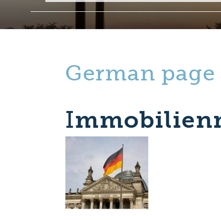
German page
I
mmobilien