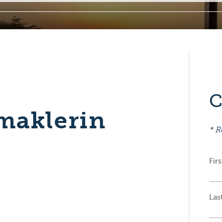
C
maklerin
* R
Fir
Las